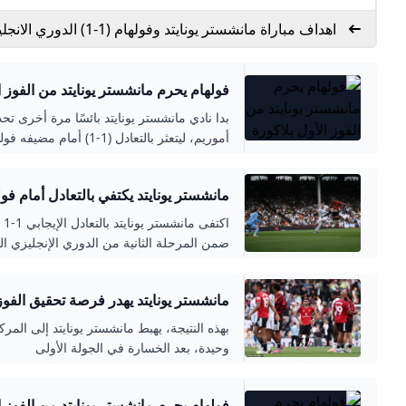
اهداف مباراة مانشستر يونايتد وفولهام (1-1) ال
بطولات
فولهام يحرم مانشستر يونايتد من الفوز الأول ي
بدا نادي مانشستر يونايتد بائسًا مرة أخرى تح
أموريم، ليتعثر بالتعادل (
كرافن كوتيج ضمن الجولة الثانية من منافسات الدوري
مانشستر يونايتد يكتفي بالتعادل أمام فولهام SPORTS
اك
ضمن المرحلة الثانية من الدوري الإنجليزي الم
مانشستر يونايتد يهدر فرصة تحقيق الفوز
بهذه النتيجة، يهبط مانشستر يونايتد إلى ال
وحيدة، بعد الخسارة في الجولة الأولى
فولهام يحرم مانشستر يونايتد من الفوز الأول ي