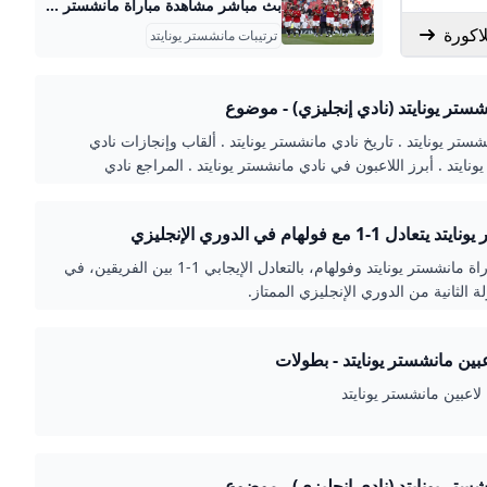
بث مباشر مشاهدة مباراة مانشستر يونايتد وفولهام في الدوري الإنجليزي مباشر الآن يحل فريق مانشستر يونايتد الإنجليزى ضيفا على نظيره فولهام بملعبه كرافن كوتيج، مساء اليوم الأحد 24 أغسطس 2025 ضمن منافسات الجولة الثانية الأحد 24/أغسطس/2025 - 06:00 م 8/24/2025 6:00:39 PM مانشستر محمد غبن شارك طباعة يحل فريق مانشستر يونايتد الإنجليزي ضيفا على نظيره فولهام بملعبه كرافن كوتيج، مساء اليوم الأحد 24 أغسطس 2025 ضمن منافسات الجولة الثانية في مسابقة الدوري الإنجليز الممتاز. ويتواجد فريق مانشستر يونايتد في المركز الثامن عشر في الدوري الإنجليزي بلا نقاط متساويا مع إيفرتون وولفرهامبتون ووست هام.
ترتيبات مانشستر يونايتد
شستر يونايتد (نادي إنجليزي) - موضوع
شستر يونايتد . تاريخ نادي مانشستر يونايتد . ألقاب وإنجازات نادي
نايتد . أبرز اللاعبون في نادي مانشستر يونايتد . المراجع نادي
دل 1-1 مع فولهام في الدوري الإنجليزي
انتهت مباراة مانشستر يونايتد وفولهام، بالتعادل الإيجابي 1-1 بين الفريقين، في
ة الثانية من الدوري الإنجليزي الممتاز.
عبين مانشستر يونايتد - بطولات
شستر يونايتد (نادي إنجليزي) - موضوع