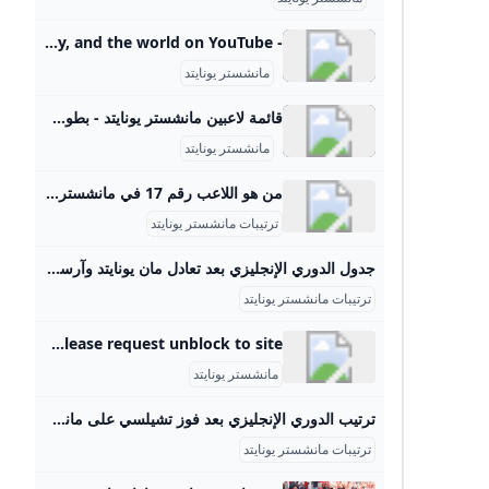
- YouTube Enjoy the videos and music you love, upload original content, and share it all with friends, family, and the world on YouTube.
مانشستر يونايتد
قائمة لاعبين مانشستر يونايتد - بطولات تابع قائمة لاعبين مانشستر يونايتد
مانشستر يونايتد
من هو اللاعب رقم 17 في مانشستر يونايتد؟ يعتبر الفوز بكأس دوري الأبطال هو أعلى جائزة يمكن أن يحصل عليها أحد أندية كرة القدم الأوروبية. وقد فاز فريق يونايتد بالكأس ثلاث مرات.
ترتيبات مانشستر يونايتد
جدول الدوري الإنجليزي بعد تعادل مان يونايتد وآرسنال يلاكورة قدم فريق مانشستر يونايتد هدية ثمينة للمتصدر جدول ترتيب الدوري الإنجليزي الممتاز، فريق ليفربول، بعدما عطل آرسنال بالتعادل معه (1-1). مباريات الغد مباراة مانشستر سيتي وأرسنال كتب: محمد الحاوي الأحد 9 مارس 2025 08:31 م تابعنا علي جوجل تابعنا علي فيسبوك تابعنا علي يوتيوب تابعنا علي واتس اب تابعنا علي تيك توك قدم فريق مانشستر يونايتد هدية ثمينة للمتصدر جدول ترتيب الدوري الإنجليزي الممتاز، فريق ليفربول، بعدما عطل آرسنال بالتعادل معه (1-1).
ترتيبات مانشستر يونايتد
Radware Captcha Page …but your activity and behavior on this site made us think that you are a bot. Note: A number of things could be going on here. If you are attempting to access this site using an anonymous Private/Proxy network, please disable that and try accessing site again. Due to previously detected malicious behavior which originated from the network you’re using, please request unblock to site.
مانشستر يونايتد
ترتيب الدوري الإنجليزي بعد فوز تشيلسي على مانشستر يونايتد - هاي كورة ترتيب الدوري الإنجليزي بعد فوز تشيلسي على مانشستر يونايتد احد اخبار كرة القدم على هاي كورة من قسم أخبار تشلسي . الدوري الانجليزي تشيلسي مانشستر يونايتد اعتذار رسمي من النصر لرئيس الاتحاد 2025/08/25 - 10:06 صباحًا ألونسو يكشف سبب استبدال رودريغو 2025/08/25 - 12:51 صباحًا كالعادة … الريال ممل ويفوز بالتحكيم! 2025/08/25 - 1:18 صباحًا ماذا تقول القوانين الجديدة في لقطة روديغر ضد أوفييدو ؟ 2025/08/25 - 12:05 صباحًا ترتيب الدوري الإسباني بعد فوز ريال مدريد على أوفييدو 2025/08/25 - 12:32 صباحًا ماذا قال ألونسو عن مستوى ماستانتونو؟ 2025/08/25 - 1:19 صباحًا مبابي يرد على منشور فينيسيوس 2025/08/25 - 7:55 صباحًا ألونسو يكسر القاعدة: لا مكان للمهمشين في فريقي 2025/08/25 - 1:02 صباحًا فينيسيوس … هل هو مريض نفسيًا؟!
ترتيبات مانشستر يونايتد