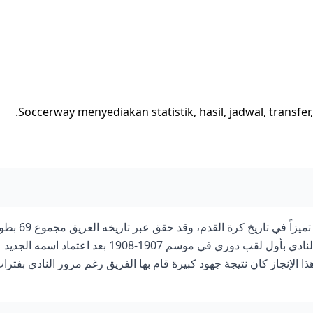
Soccerway menyediakan statistik, hasil, jadwal, transfe
نادي مانشستر يونايتد يعد من أكثر الأندية الإنجليزية والعالمية تميزاً في تاريخ كرة
كبرى وحتى الآن 2025. بدايةً من أوائل القرن العشرين، فاز النادي بأول لقب دوري في موسم 1907-1908 بعد اعتماد اسمه الجديد
شستر يونايتد بدلاً من نيوتن هيث الذي تأسس عام 1878. هذا الإنجاز كان نتيجة جهود كبيرة قام بها الفريق رغم مرور النادي بفتر