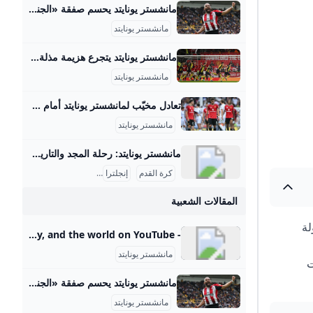
مانشستر يونايتد يحسم صفقة «الجناح» - الاتحاد للأخبار ذكرت تقارير إعلامية أن نادي مانشستر يونايتد الإنجليزي توصل إلى اتفاق مع برنتفورد بشأن ضم الجناح الفرنسي الكاميروني بريان مبيومو. مانشستر يونايتد يحسم صفقة «الجناح»
مانشستر يونايتد
مانشستر يونايتد يتجرع هزيمة مذلة على أرضه أمام بورنموث ... لم يكن الفوز مفاجئا لبورنموث الذي يصعد للمركز 13 في الترتيب فيما لا يزال يونايتد صاحب المركز السادس يتقدم خطوة للأمام وخطوتين للخلف… مانشستر يونايتد يتجرع هزيمة مذلة على أرضه أمام بورنموث 06-Dec-23 10:21 PM02-Dec-23 10:42 PM15-Nov-23 04:48 PM ترامب: أعتقد أننا سنغير اسم وزارة الدفاع الأمريكية إلى وزارة الحرب الأسبوع المقبل ترامب: يجب تسوية الوضع في غزة قريبا ترامب: أتعامل مع نتنياهو كثيرا وحققنا نجاحا باهرا في إيران حيث قضينا على تهديدها النووي ترامب: يجب أن تنتهي الحرب بغزة وأعتقد أنه خلال أسبوعين أو 3 ستكون هناك نهاية جيدة وحاسمة لها مدفعية الاحتلال تقصف حي الزيتون جنوب شرق مدينة غزة
مانشستر يونايتد
تعادل مخيّب لمانشستر يونايتد أمام فولهام تعادل مخيّب لمانشستر يونايتد أمام فولهام 2025-08-24 20:40 العالممانشستر يونايتدفولهامنبض أربيل (كوردستان 24)- فشل مانشستر يونايتد بتحقيق فوزه الأول في الدوري الإنكليزي لكرة القدم هذا الموسم، بعدما انقاد إلى تعادل مخيّب أمام مضيفه فولهام 1-1 الأحد ضمن المرحلة الثانية. وسجّل المهاجم البرازيلي لفولهام رودريغو مونيز بالخطأ في مرمى فريقه هدف يونايتد (58)، فيما منح البديل إيميل سميث رو التعادل لأصحاب الأرض (73). وأدخل المدرب البرتغالي ليونايتد روبن أموريم تعديلا واحدا على التشكيلة التي افتتح بها الموسم في الدوري الأسبوع الماضي أمام أرسنال (0-1)، بإقحامه العاجي أماد ديالو بدلا من البرتغالي ديوغو دالوت، وأبقى على الوافدين الجديدين الكاميروني براين مبومو والبرازيلي ماتيوس كونيا إلى جانب مايسون ماونت في خط الهجوم.
مانشستر يونايتد
مانشستر يونايتد: رحلة المجد والتاريخ العريق مانشستر يونايتد هو واحد من أعرق وأشهر أندية كرة القدم في إنجلترا والعالم. تأسس النادي في عام 1878 تحت اسم نيوتن هيث، وتغير اسمه إلى مانشستر يونايتد في عام 1902. منذ ذلك الحين، خطى خطوات كبيرة ليصبح رمزاً من رموز كرة القدم بل وأكثر الأندية تحقيقًا للبطولات في إنجلترا. تاريخ النادي وبداياته بدأ مانشستر يونايتد كفريق بسيط من عمال السكك الحديدية، ثم تطور ليصبح من أبرز الأندية التي فازت بالعديد من الألقاب.
كرة القدم
إنجلترا
نادي مانشستر يونايتد
المقالات الشعبية
 القدم، وقد حقق عبر تاريخه العريق مجموع 69 بطولة
- YouTube Enjoy the videos and music you love, upload original content, and share it all with friends, family, and the world on YouTube.
مانشستر يونايتد
ات
مانشستر يونايتد يحسم صفقة «الجناح» - الاتحاد للأخبار ذكرت تقارير إعلامية أن نادي مانشستر يونايتد الإنجليزي توصل إلى اتفاق مع برنتفورد بشأن ضم الجناح الفرنسي الكاميروني بريان مبيومو. مانشستر يونايتد يحسم صفقة «الجناح»
مانشستر يونايتد