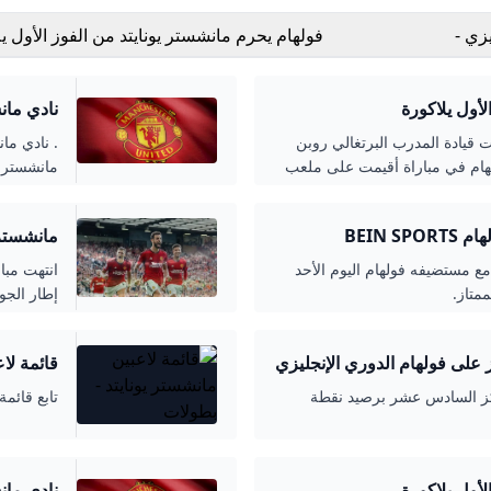
دوري الانجليزي -
فولهام يحرم مانشستر يونايتد من الفوز الأول يلاكورة
لاكورة
نادي مان
ت قيادة المدرب البرتغالي روبن
. نادي مان
1-1) أمام مضيفه فولهام في مباراة أقيمت على ملعب
مانشستر يو
 الإنجليزي 2025-2026.
مانشستر
BEIN 
مانشستر يونايتد يتعا
تفى مانشستر يونايتد بالتعادل الإيجابي 1-1 مع مستضيفه فولهام اليوم الأحد
متاز.
إطار الجول
 على فولهام الدوري الإنجليزي
قائمة لا
مركز السادس عشر برصيد نقطة
تابع قائمة لاعبين مانشستر يونايتد
لاكورة
نادي مان