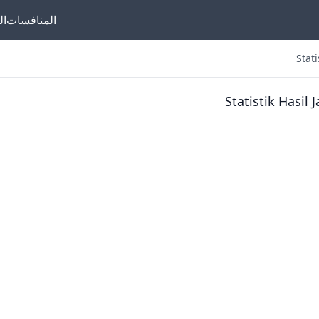
المنافسات
ال
أتابع جميع مباريات 
Statistik Hasil
يونايتد ونتائجها وترتيب
والإحصائيات المهمة،
وجهة نظري كمشجع. م
رسمي أقدمه أنا لعش
القدم لمتابعة أخبار ال
بسهولة. يلا مانشستر ي