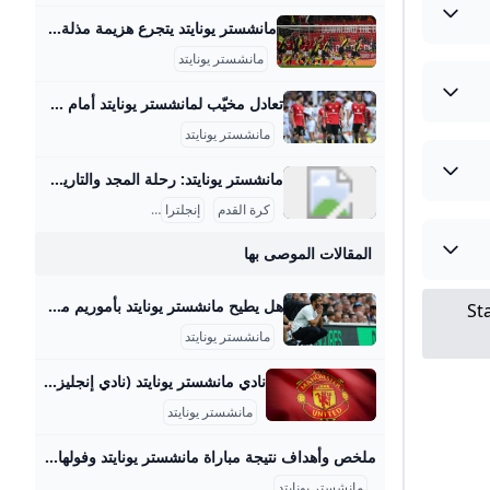
مانشستر يونايتد يتجرع هزيمة مذلة على أرضه أمام بورنموث ... لم يكن الفوز مفاجئا لبورنموث الذي يصعد للمركز 13 في الترتيب فيما لا يزال يونايتد صاحب المركز السادس يتقدم خطوة للأمام وخطوتين للخلف… مانشستر يونايتد يتجرع هزيمة مذلة على أرضه أمام بورنموث 06-Dec-23 10:21 PM02-Dec-23 10:42 PM15-Nov-23 04:48 PM ترامب: أعتقد أننا سنغير اسم وزارة الدفاع الأمريكية إلى وزارة الحرب الأسبوع المقبل ترامب: يجب تسوية الوضع في غزة قريبا ترامب: أتعامل مع نتنياهو كثيرا وحققنا نجاحا باهرا في إيران حيث قضينا على تهديدها النووي ترامب: يجب أن تنتهي الحرب بغزة وأعتقد أنه خلال أسبوعين أو 3 ستكون هناك نهاية جيدة وحاسمة لها مدفعية الاحتلال تقصف حي الزيتون جنوب شرق مدينة غزة
مانشستر يونايتد
تعادل مخيّب لمانشستر يونايتد أمام فولهام تعادل مخيّب لمانشستر يونايتد أمام فولهام 2025-08-24 20:40 العالممانشستر يونايتدفولهامنبض أربيل (كوردستان 24)- فشل مانشستر يونايتد بتحقيق فوزه الأول في الدوري الإنكليزي لكرة القدم هذا الموسم، بعدما انقاد إلى تعادل مخيّب أمام مضيفه فولهام 1-1 الأحد ضمن المرحلة الثانية. وسجّل المهاجم البرازيلي لفولهام رودريغو مونيز بالخطأ في مرمى فريقه هدف يونايتد (58)، فيما منح البديل إيميل سميث رو التعادل لأصحاب الأرض (73). وأدخل المدرب البرتغالي ليونايتد روبن أموريم تعديلا واحدا على التشكيلة التي افتتح بها الموسم في الدوري الأسبوع الماضي أمام أرسنال (0-1)، بإقحامه العاجي أماد ديالو بدلا من البرتغالي ديوغو دالوت، وأبقى على الوافدين الجديدين الكاميروني براين مبومو والبرازيلي ماتيوس كونيا إلى جانب مايسون ماونت في خط الهجوم.
مانشستر يونايتد
مانشستر يونايتد: رحلة المجد والتاريخ العريق مانشستر يونايتد هو واحد من أعرق وأشهر أندية كرة القدم في إنجلترا والعالم. تأسس النادي في عام 1878 تحت اسم نيوتن هيث، وتغير اسمه إلى مانشستر يونايتد في عام 1902. منذ ذلك الحين، خطى خطوات كبيرة ليصبح رمزاً من رموز كرة القدم بل وأكثر الأندية تحقيقًا للبطولات في إنجلترا. تاريخ النادي وبداياته بدأ مانشستر يونايتد كفريق بسيط من عمال السكك الحديدية، ثم تطور ليصبح من أبرز الأندية التي فازت بالعديد من الألقاب.
كرة القدم
إنجلترا
نادي مانشستر يونايتد
المقالات الموصى بها
هل يطيح مانشستر يونايتد بأموريم مبكرًا؟ إرم نيوز فشل مانشستر يونايتد في تحقيق الفوز خلال أول جولتين من الدوري الإنجليزي الممتاز حيث خسر أمام أرسنال في ملعبه وتعادل مع فولهام 1-1، وهو ما يجعل مستقبل ا آرسنال يعلن رسميًا ضم “رونالدو الجديد” بعد هروبه من الزمالك.. تيدي أوكو يتلقى “صدمة مرعبة” صفقة مستحيلة.. أربعة أسباب تمنع فلورنتينو بيريز من تحقيق حلمه في ريال مدريد فهد المفرج يتخذ قرارا حاسما بشأن مستقبله مع الهلال السعودي من نحنتواصل معناأعلن معناسياسة الخصوصيةشروط الإستخدام جميع الحقوق محفوظة © 2024 شركة إرم ميديا - Erem Media FZ LLC
St
مانشستر يونايتد
نادي مانشستر يونايتد (نادي إنجليزي) - موضوع . نادي مانشستر يونايتد . تاريخ نادي مانشستر يونايتد . ألقاب وإنجازات نادي مانشستر يونايتد . أبرز اللاعبون في نادي مانشستر يونايتد . المراجع نادي مانشستر تمت الكتابة بواسطة: اسامة عثمان آخر تحديث: ١٣:٣٥ ، ٢١ يونيو ٢٠٢٣ ذات صلة تاريخ كريستيانو رونالدو ديفيد بيكهام ( لاعب كرة قدم إنجليزي) مدينة مانشستر آرون وان بيساكا (لاعب كرة قدم إنجليزي) محتويات ١نادي مانشستر يونايتد ٢تاريخ نادي مانشستر يونايتد ٣ألقاب وإنجازات نادي مانشستر يونايتد
مانشستر يونايتد
ملخص وأهداف نتيجة مباراة مانشستر يونايتد وفولهام في الدوري الإنجليزي الممتاز المصري اليوم تتجه أنظار عشاق الساحرة المستديرة وكرة القدم الإنجليزية نحو مشاهدة مباراة فولهام ضد مانشستر يونايتد في بطولة الدوري الإنجليزي الممتاز في المباراة التي ستجمع بين الفريقين ضمن مباريات الجولة الـ2 من… الأحد 24-08-2025 18:28 | كتب: منار عصام, مصطفى صابر | مباراة مانشستر يونايتد وأرسنال في الدوري الإنجليزي - صورة أرشيفية تصوير : آخرون تتجه أنظار عشاق الساحرة المستديرة وكرة القدم الإنجليزية نحو مباراة فولهام ضد مانشستر يونايتد في بطولة الدوري الإنجليزي الممتاز في المباراة التي ستجمع بين الفريقين ضمن مباريات الجولة الـ2 من البريميرليج لهذا الموسم 2025-26.
مانشستر يونايتد