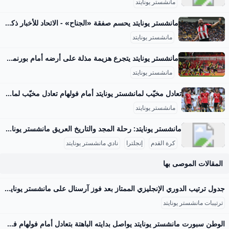
مانشستر يونايتد
مانشستر يونايتد يحسم صفقة «الجناح» - الاتحاد للأخبار ذكرت تقارير إعلامية أن نادي مانشستر يونايتد الإنجليزي توصل إلى اتفاق مع برنتفورد بشأن ضم الجناح الفرنسي الكاميروني بريان مبيومو. مانشستر يونايتد يحسم صفقة «الجناح»
مانشستر يونايتد
مانشستر يونايتد يتجرع هزيمة مذلة على أرضه أمام بورنموث ... لم يكن الفوز مفاجئا لبورنموث الذي يصعد للمركز 13 في الترتيب فيما لا يزال يونايتد صاحب المركز السادس يتقدم خطوة للأمام وخطوتين للخلف… مانشستر يونايتد يتجرع هزيمة مذلة على أرضه أمام بورنموث 06-Dec-23 10:21 PM02-Dec-23 10:42 PM15-Nov-23 04:48 PM ترامب: أعتقد أننا سنغير اسم وزارة الدفاع الأمريكية إلى وزارة الحرب الأسبوع المقبل ترامب: يجب تسوية الوضع في غزة قريبا ترامب: أتعامل مع نتنياهو كثيرا وحققنا نجاحا باهرا في إيران حيث قضينا على تهديدها النووي ترامب: يجب أن تنتهي الحرب بغزة وأعتقد أنه خلال أسبوعين أو 3 ستكون هناك نهاية جيدة وحاسمة لها مدفعية الاحتلال تقصف حي الزيتون جنوب شرق مدينة غزة
مانشستر يونايتد
تعادل مخيّب لمانشستر يونايتد أمام فولهام تعادل مخيّب لمانشستر يونايتد أمام فولهام 2025-08-24 20:40 العالممانشستر يونايتدفولهامنبض أربيل (كوردستان 24)- فشل مانشستر يونايتد بتحقيق فوزه الأول في الدوري الإنكليزي لكرة القدم هذا الموسم، بعدما انقاد إلى تعادل مخيّب أمام مضيفه فولهام 1-1 الأحد ضمن المرحلة الثانية. وسجّل المهاجم البرازيلي لفولهام رودريغو مونيز بالخطأ في مرمى فريقه هدف يونايتد (58)، فيما منح البديل إيميل سميث رو التعادل لأصحاب الأرض (73). وأدخل المدرب البرتغالي ليونايتد روبن أموريم تعديلا واحدا على التشكيلة التي افتتح بها الموسم في الدوري الأسبوع الماضي أمام أرسنال (0-1)، بإقحامه العاجي أماد ديالو بدلا من البرتغالي ديوغو دالوت، وأبقى على الوافدين الجديدين الكاميروني براين مبومو والبرازيلي ماتيوس كونيا إلى جانب مايسون ماونت في خط الهجوم.
مانشستر يونايتد
مانشستر يونايتد: رحلة المجد والتاريخ العريق مانشستر يونايتد هو واحد من أعرق وأشهر أندية كرة القدم في إنجلترا والعالم. تأسس النادي في عام 1878 تحت اسم نيوتن هيث، وتغير اسمه إلى مانشستر يونايتد في عام 1902. منذ ذلك الحين، خطى خطوات كبيرة ليصبح رمزاً من رموز كرة القدم بل وأكثر الأندية تحقيقًا للبطولات في إنجلترا. تاريخ النادي وبداياته بدأ مانشستر يونايتد كفريق بسيط من عمال السكك الحديدية، ثم تطور ليصبح من أبرز الأندية التي فازت بالعديد من الألقاب.
كرة القدم
إنجلترا
نادي مانشستر يونايتد
المقالات الموصى بها
جدول ترتيب الدوري الإنجليزي الممتاز بعد فوز آرسنال على مانشستر يونايتد المصري اليوم يبحث عشاق الساحرة المستديرة من كافة أنحاء العالم جدول ترتيب الدوري الإنجليزي الممتاز بعد فوز آرسنال على مانشستر يونايتد مساء اليوم الأحد، وبالتحديد من قبل عشاق اليونايتد والجانرز داخل الوطن العربي. لذلك، نقدم لكم عن طريق… الأحد 17-08-2025 20:23 | كتب: أحمد جمعة الطويل | - صورة أرشيفية تصوير : آخرون يبحث عشاق الساحرة المستديرة من كافة أنحاء العالم جدول ترتيب الدوري الإنجليزي الممتاز بعد فوز آرسنال على مانشستر يونايتد مساء اليوم الأحد، وبالتحديد من قبل عشاق اليونايتد والجانرز داخل الوطن العربي.
ترتيبات مانشستر يونايتد
الوطن سبورت مانشستر يونايتد يواصل بدايته الباهتة بتعادل أمام فولهام في «البريميرليج» ‘مانشستر يونايتد واصل نتائجه المخيبة مع انطلاقة الدوري الإنجليزي الممتاز، بعد أن اكتفى بالتعادل 1-1 أمام مضيفه فولهام، في اللقاء الذي جمع بينهما على ملعب “كارفن’ د. أحمد محمود رئيس التحرير: مصطفى عمار د.أحمد محمود رئيس التحرير: مصطفى عمار وشهد الشوط الأول إهدار فرصة ثمينة للشياطين الحمر، بعدما فشل القائد برونو فيرنانديز في ترجمة ركلة جزاء إلى هدف، في الدقيقة 38، ليبقى التعادل السلبي قائما حتى نهاية النصف الأول. وفي الدقيقة 58، خطف ليني يورو هدف التقدم لمانشستر يونايتد، برأسية، غيرت اتجاهها بعد لمس مدافع فولهام، سكنت شباك لينو، وسط فرحة كبيرة لجماهير أصحاب الأرض.