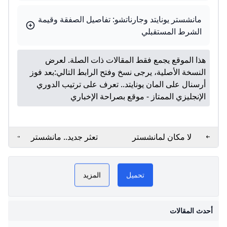
مانشستر يونايتد وجارناتشو: تفاصيل الصفقة وقيمة
الشرط المستقبلي
هذا الموقع يجمع فقط المقالات ذات الصلة. لعرض
النسخة الأصلية، يرجى نسخ وفتح الرابط التالي:
بعد فوز
أرسنال على المان يونايتد.. تعرف على ترتيب الدوري
الإنجليزي الممتاز - موقع بصراحة الإخباري
لا مكان لمانشستر
تعثر جديد.. مانشستر
يونايتد في البيغ 6 - هاي
يونايتد يتعادل مع فولهام
منظمة مانشستر يونايتد غير
كورة
في الدوري الإنجليزي
تحميل
المزيد
الممتاز
الرسمية
PLAY NOW
ترتيبات مانشستر يونايتد
أحدث المقالات