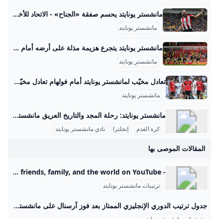
مانشستر يونايتد يحسم صفقة «الجناح» - الاتحاد للأخبار ذكرت تقارير إعلامية أن نادي مانشستر يونايتد الإنجليزي توصل إلى اتفاق مع برنتفورد بشأن ضم الجناح الفرنسي الكاميروني بريان مبيومو. مانشستر يونايتد يحسم صفقة «الجناح»
مانشستر يونايتد
مانشستر يونايتد يتجرع هزيمة مذلة على أرضه أمام بورنموث ... لم يكن الفوز مفاجئا لبورنموث الذي يصعد للمركز 13 في الترتيب فيما لا يزال يونايتد صاحب المركز السادس يتقدم خطوة للأمام وخطوتين للخلف… مانشستر يونايتد يتجرع هزيمة مذلة على أرضه أمام بورنموث 06-Dec-23 10:21 PM02-Dec-23 10:42 PM15-Nov-23 04:48 PM ترامب: أعتقد أننا سنغير اسم وزارة الدفاع الأمريكية إلى وزارة الحرب الأسبوع المقبل ترامب: يجب تسوية الوضع في غزة قريبا ترامب: أتعامل مع نتنياهو كثيرا وحققنا نجاحا باهرا في إيران حيث قضينا على تهديدها النووي ترامب: يجب أن تنتهي الحرب بغزة وأعتقد أنه خلال أسبوعين أو 3 ستكون هناك نهاية جيدة وحاسمة لها مدفعية الاحتلال تقصف حي الزيتون جنوب شرق مدينة غزة
مانشستر يونايتد
تعادل مخيّب لمانشستر يونايتد أمام فولهام تعادل مخيّب لمانشستر يونايتد أمام فولهام 2025-08-24 20:40 العالممانشستر يونايتدفولهامنبض أربيل (كوردستان 24)- فشل مانشستر يونايتد بتحقيق فوزه الأول في الدوري الإنكليزي لكرة القدم هذا الموسم، بعدما انقاد إلى تعادل مخيّب أمام مضيفه فولهام 1-1 الأحد ضمن المرحلة الثانية. وسجّل المهاجم البرازيلي لفولهام رودريغو مونيز بالخطأ في مرمى فريقه هدف يونايتد (58)، فيما منح البديل إيميل سميث رو التعادل لأصحاب الأرض (73). وأدخل المدرب البرتغالي ليونايتد روبن أموريم تعديلا واحدا على التشكيلة التي افتتح بها الموسم في الدوري الأسبوع الماضي أمام أرسنال (0-1)، بإقحامه العاجي أماد ديالو بدلا من البرتغالي ديوغو دالوت، وأبقى على الوافدين الجديدين الكاميروني براين مبومو والبرازيلي ماتيوس كونيا إلى جانب مايسون ماونت في خط الهجوم.
مانشستر يونايتد
مانشستر يونايتد: رحلة المجد والتاريخ العريق مانشستر يونايتد هو واحد من أعرق وأشهر أندية كرة القدم في إنجلترا والعالم. تأسس النادي في عام 1878 تحت اسم نيوتن هيث، وتغير اسمه إلى مانشستر يونايتد في عام 1902. منذ ذلك الحين، خطى خطوات كبيرة ليصبح رمزاً من رموز كرة القدم بل وأكثر الأندية تحقيقًا للبطولات في إنجلترا. تاريخ النادي وبداياته بدأ مانشستر يونايتد كفريق بسيط من عمال السكك الحديدية، ثم تطور ليصبح من أبرز الأندية التي فازت بالعديد من الألقاب.
كرة القدم
إنجلترا
نادي مانشستر يونايتد
المقالات الموصى بها
- YouTube Enjoy the videos and music you love, upload original content, and share it all with friends, family, and the world on YouTube.
ترتيبات مانشستر يونايتد
جدول ترتيب الدوري الإنجليزي الممتاز بعد فوز آرسنال على مانشستر يونايتد المصري اليوم يبحث عشاق الساحرة المستديرة من كافة أنحاء العالم جدول ترتيب الدوري الإنجليزي الممتاز بعد فوز آرسنال على مانشستر يونايتد مساء اليوم الأحد، وبالتحديد من قبل عشاق اليونايتد والجانرز داخل الوطن العربي. لذلك، نقدم لكم عن طريق… الأحد 17-08-2025 20:23 | كتب: أحمد جمعة الطويل | - صورة أرشيفية تصوير : آخرون يبحث عشاق الساحرة المستديرة من كافة أنحاء العالم جدول ترتيب الدوري الإنجليزي الممتاز بعد فوز آرسنال على مانشستر يونايتد مساء اليوم الأحد، وبالتحديد من قبل عشاق اليونايتد والجانرز داخل الوطن العربي.