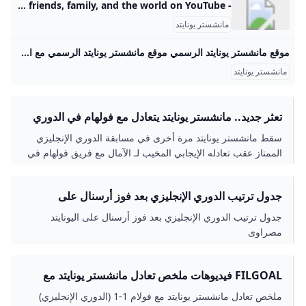
- YouTube Enjoy the videos and music you love, upload original content, and share it all with friends, family, and the world on YouTube.
مانشستر يونايتد
موقع مانشستر يونايتد الرسمي موقع مانشستر يونايتد الرسمي مع الأخبار، جدول المباريات، مقاطع الفيديو، التذاكر، تغطية المبارة مباشرة، أبرز أحداث المباراة، اللاعبين، الانتقالات، تسوق والمزيد ملخص قصير: فولهام ضد يونايتد مقطع فيديوملخص قصير لتعادلنا مع فولهام في لندن… 22 ساعةوقت منشور 22 ساعة مضىأهم لقطات المباراة فيرنانديز يركز على التحسن بعد التعادل مع فولهام مقالةقائد يونايتد يتحدث بعد التعادل في لندن. 22 ساعةوقت منشور 22 ساعة مضىمقابلات أموريم: يجب أن نركز على تحسين الأداء مقالةمدرب يونايتد يتحدث بعد التعادل مع فولهام.
مانشستر يونايتد
تعثر جديد.. مانشستر يونايتد يتعادل مع فولهام في الدوري
الإنجليزي الممتاز
سقط مانشستر يونايتد مرة أخرى في مسابقة الدوري الإنجليزي
الممتاز عقب تعادله الإيجابي المخيب لـ الآمال مع فريق فولهام في
الجولة الثانية من البريميرليج.
جدول ترتيب الدوري الإنجليزي بعد فوز أرسنال على
اليونايتد مصراوى
جدول ترتيب الدوري الإنجليزي بعد فوز أرسنال على اليونايتد
مصراوى
FILGOAL فيديوهات ملخص تعادل مانشستر يونايتد مع
فولام 1-1 (الدوري الإنجليزي)
ملخص تعادل مانشستر يونايتد مع فولام 1-1 (الدوري الإنجليزي)