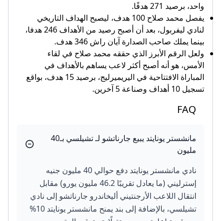
واحد، برصيد 271 هدفًا.
يفصل محمد صلاح 100 هدف، ليصبح الهداف التاريخي
لنادي ليفربول، بعد أن أصبح رصيد من الأهداف 246 هدفا،
بينما يملك صاحب الصدارة آيان راش 346 هدف.
ولعل الرقم الأبرز الذي حققه محمد صلاح في لقاء
الأمس، هو أنه أصبح أكثر لاعب يساهم بالأهداف في
المباراة الافتتاحية في اليريميرليج، برصيد 15 هدف، بواقع
تسجيل 10 أهداف وصناعة 5 آخرين.
FAQ
مانشستر يونايتد يبيع جارناتشو لـ تشيلسي بـ40
مليون
نادي مانشستر يونايتد دفع حوالي 40 مليون جنيه
إسترليني (ما يعادل تقريبًا 46.2 مليون يورو) مقابل
انتقال اللاعب الأرجنتيني أليخاندرو جارناتشو إلى نادي
تشيلسي، بالإضافة إلى بند يمنح مانشستر يونايتد 10%