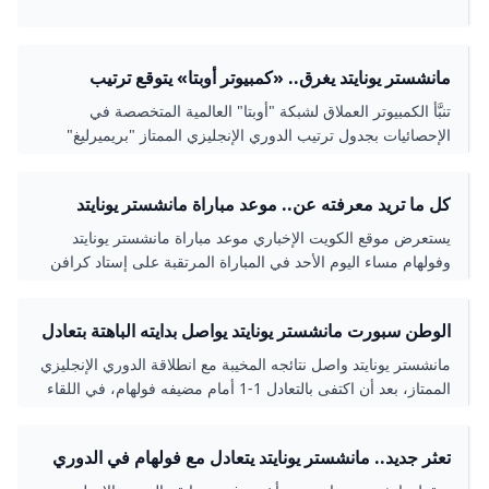
مانشستر يونايتد يغرق.. «كمبيوتر أوبتا» يتوقع ترتيب
الدوري الإنجليزي
تنبَّأ الكمبيوتر العملاق لشبكة "أوبتا" العالمية المتخصصة في
الإحصائيات بجدول ترتيب الدوري الإنجليزي الممتاز "بريميرليغ"
2024-2025 في شكله النهائي.
كل ما تريد معرفته عن.. موعد مباراة مانشستر يونايتد
وفولهام اليوم في الدوري الإنجليزي - الكويت الإخباري
يستعرض موقع الكويت الإخباري موعد مباراة مانشستر يونايتد
وفولهام مساء اليوم الأحد في المباراة المرتقبة على إستاد كرافن
كوتيج معقل الفريق فولهام ضمن إطار
الوطن سبورت مانشستر يونايتد يواصل بدايته الباهتة بتعادل
أمام فولهام في «البريميرليج»
مانشستر يونايتد واصل نتائجه المخيبة مع انطلاقة الدوري الإنجليزي
الممتاز، بعد أن اكتفى بالتعادل 1-1 أمام مضيفه فولهام، في اللقاء
الذي جمع بينهما على ملعب كارفن
تعثر جديد.. مانشستر يونايتد يتعادل مع فولهام في الدوري
الإنجليزي الممتاز