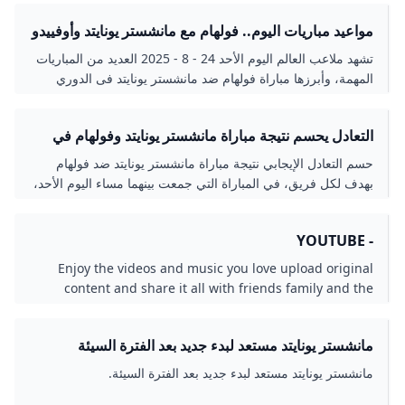
مواعيد مباريات اليوم.. فولهام مع مانشستر يونايتد وأوفييدو
ضد ريال مدريد - اليوم السابع
تشهد ملاعب العالم اليوم الأحد 24 - 8 - 2025 العديد من المباريات
المهمة، وأبرزها مباراة فولهام ضد مانشستر يونايتد فى الدوري
الإنجليزي..
التعادل يحسم نتيجة مباراة مانشستر يونايتد وفولهام في
الدوري الإنجليزي المصري اليوم
حسم التعادل الإيجابي نتيجة مباراة مانشستر يونايتد ضد فولهام
بهدف لكل فريق، في المباراة التي جمعت بينهما مساء اليوم الأحد،
في إطار منافسات بطولة الدوري الإنجليزي الممتاز للموسم الجديد
2025-26. والتقى مانشستر يونايتد مع فولهام، على ملعب كرافن
- YOUTUBE
كوتيج، ضمن
Enjoy the videos and music you love upload original
content and share it all with friends family and the
world on YouTube.
مانشستر يونايتد مستعد لبدء جديد بعد الفترة السيئة
مانشستر يونايتد مستعد لبدء جديد بعد الفترة السيئة.