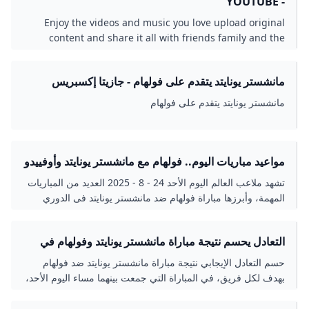
- YOUTUBE
Enjoy the videos and music you love upload original
content and share it all with friends family and the
world on YouTube.
مانشستر يونايتد يتقدم على فولهام - جازيتا إكسبريس
مانشستر يونايتد يتقدم على فولهام
مواعيد مباريات اليوم.. فولهام مع مانشستر يونايتد وأوفييدو
ضد ريال مدريد - اليوم السابع
تشهد ملاعب العالم اليوم الأحد 24 - 8 - 2025 العديد من المباريات
المهمة، وأبرزها مباراة فولهام ضد مانشستر يونايتد فى الدوري
الإنجليزي..
التعادل يحسم نتيجة مباراة مانشستر يونايتد وفولهام في
الدوري الإنجليزي المصري اليوم
حسم التعادل الإيجابي نتيجة مباراة مانشستر يونايتد ضد فولهام
بهدف لكل فريق، في المباراة التي جمعت بينهما مساء اليوم الأحد،
في إطار منافسات بطولة الدوري الإنجليزي الممتاز للموسم الجديد
2025-26. والتقى مانشستر يونايتد مع فولهام، على ملعب كرافن