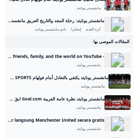
مانشستر يونايتد
مانشستر يونايتد: رحلة المجد والتاريخ العريق مانشستر يونايتد هو واحد من أعرق وأشهر أندية كرة القدم في إنجلترا والعالم. تأسس النادي في عام 1878 تحت اسم نيوتن هيث، وتغير اسمه إلى مانشستر يونايتد في عام 1902. منذ ذلك الحين، خطى خطوات كبيرة ليصبح رمزاً من رموز كرة القدم بل وأكثر الأندية تحقيقًا للبطولات في إنجلترا. تاريخ النادي وبداياته بدأ مانشستر يونايتد كفريق بسيط من عمال السكك الحديدية، ثم تطور ليصبح من أبرز الأندية التي فازت بالعديد من الألقاب.
كرة القدم
إنجلترا
نادي مانشستر يونايتد
المقالات الموصى بها
- YouTube Enjoy the videos and music you love, upload original content, and share it all with friends, family, and the world on YouTube.
مانشستر يونايتد
مانشستر يونايتد يكتفي بالتعادل أمام فولهام beIN SPORTS اكتفى مانشستر يونايتد بالتعادل الإيجابي 1-1 مع مستضيفه فولهام اليوم الأحد ضمن المرحلة الثانية من الدوري الإنجليزي الممتاز. اكتفى مانشستر يونايتد بالتعادل الإيجابي 1-1 مع مستضيفه فولهام اليوم الأحد ضمن المرحلة الثانية من الدوري الإنجليزي الممتاز. وأضاع قائد مانشستر يونايتد برونو فيرنانديش ركلة جزاء في الدقيقة 38 بطريقة غريبة عندما سدد فوق العارضة. وجاء الفرج للشياطين الحمر عن طريق الفرنسي ليني يورو الذي تابع برأسه ركنية رفعها مبويمو، وساهم بدخولها لاعب فولهام رودريغو مونيز 58.
مانشستر يونايتد
مانشستر يونايتد نظرة عامة العربية Goal.com ابقَ في الطليعة مع أحدث مانشستر يونايتد التغطيات. تعرف على آخر الأخبار وإحصاءات الفريق واللاعبين ونتائج المباريات في الوقت الفعلي، كل ذلك على GOAL
مانشستر يونايتد
Statistik hasil jadwal & transfer Manchester United Soccerway Soccerway menyediakan statistik, hasil, jadwal, transfer, dan skor langsung Manchester United secara gratis.
مانشستر يونايتد