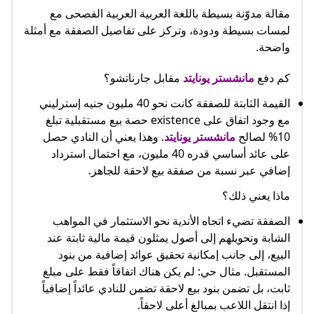
مقالة مدوّنة بسيطة باللغة العربية العربية الفصحى مع
لمسات بسيطة ودودة، وتركز على تفاصيل الصفقة مع أمثلة
واضحة.
كم دفع
مانشستر يونايتد
مقابل جارناتشو؟
القيمة الثابتة للصفقة كانت نحو 40 مليون جنيه إسترليني
مع وجود اتفاق على existence حصة بيع مستقبلية تبلغ
10% لصالح
مانشستر يونايتد
. وهذا يعني أن النادي حصل
على عائد أساسي قدره 40 مليون، مع احتمال استرداد
إضافي عبر نسبة من صفقة بيع لاحقة للجاهز.
ماذا يعني ذلك؟
الصفقة تضيء اتجاه الأندية نحو الاستثمار في المواهب
الشابة وتحويلهم إلى أصول يمثلون قيمة مالية ثابتة عند
البيع، إلى جانب إمكانية تحقيق عوائد إضافية من بنود
المستقبل. مثال حي: لم يكن هناك اتفاقاً فقط على مبلغ
ثابت، بل تضمن بنود بيع لاحقة تضمن للنادي عائداً إضافياً
إذا انتقل اللاعب بمبالغ أعلى لاحقاً.