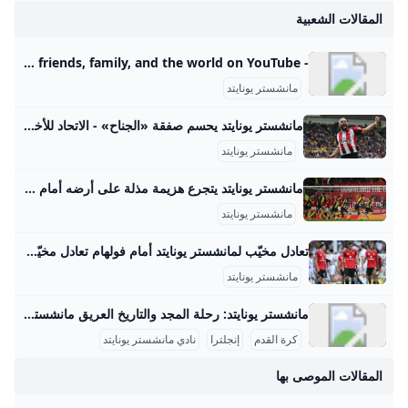
المقالات الشعبية
- YouTube Enjoy the videos and music you love, upload original content, and share it all with friends, family, and the world on YouTube.
مانشستر يونايتد
مانشستر يونايتد يحسم صفقة «الجناح» - الاتحاد للأخبار ذكرت تقارير إعلامية أن نادي مانشستر يونايتد الإنجليزي توصل إلى اتفاق مع برنتفورد بشأن ضم الجناح الفرنسي الكاميروني بريان مبيومو. مانشستر يونايتد يحسم صفقة «الجناح»
مانشستر يونايتد
مانشستر يونايتد يتجرع هزيمة مذلة على أرضه أمام بورنموث ... لم يكن الفوز مفاجئا لبورنموث الذي يصعد للمركز 13 في الترتيب فيما لا يزال يونايتد صاحب المركز السادس يتقدم خطوة للأمام وخطوتين للخلف… مانشستر يونايتد يتجرع هزيمة مذلة على أرضه أمام بورنموث 06-Dec-23 10:21 PM02-Dec-23 10:42 PM15-Nov-23 04:48 PM ترامب: أعتقد أننا سنغير اسم وزارة الدفاع الأمريكية إلى وزارة الحرب الأسبوع المقبل ترامب: يجب تسوية الوضع في غزة قريبا ترامب: أتعامل مع نتنياهو كثيرا وحققنا نجاحا باهرا في إيران حيث قضينا على تهديدها النووي ترامب: يجب أن تنتهي الحرب بغزة وأعتقد أنه خلال أسبوعين أو 3 ستكون هناك نهاية جيدة وحاسمة لها مدفعية الاحتلال تقصف حي الزيتون جنوب شرق مدينة غزة
مانشستر يونايتد
تعادل مخيّب لمانشستر يونايتد أمام فولهام تعادل مخيّب لمانشستر يونايتد أمام فولهام 2025-08-24 20:40 العالممانشستر يونايتدفولهامنبض أربيل (كوردستان 24)- فشل مانشستر يونايتد بتحقيق فوزه الأول في الدوري الإنكليزي لكرة القدم هذا الموسم، بعدما انقاد إلى تعادل مخيّب أمام مضيفه فولهام 1-1 الأحد ضمن المرحلة الثانية. وسجّل المهاجم البرازيلي لفولهام رودريغو مونيز بالخطأ في مرمى فريقه هدف يونايتد (58)، فيما منح البديل إيميل سميث رو التعادل لأصحاب الأرض (73). وأدخل المدرب البرتغالي ليونايتد روبن أموريم تعديلا واحدا على التشكيلة التي افتتح بها الموسم في الدوري الأسبوع الماضي أمام أرسنال (0-1)، بإقحامه العاجي أماد ديالو بدلا من البرتغالي ديوغو دالوت، وأبقى على الوافدين الجديدين الكاميروني براين مبومو والبرازيلي ماتيوس كونيا إلى جانب مايسون ماونت في خط الهجوم.
مانشستر يونايتد
مانشستر يونايتد: رحلة المجد والتاريخ العريق مانشستر يونايتد هو واحد من أعرق وأشهر أندية كرة القدم في إنجلترا والعالم. تأسس النادي في عام 1878 تحت اسم نيوتن هيث، وتغير اسمه إلى مانشستر يونايتد في عام 1902. منذ ذلك الحين، خطى خطوات كبيرة ليصبح رمزاً من رموز كرة القدم بل وأكثر الأندية تحقيقًا للبطولات في إنجلترا. تاريخ النادي وبداياته بدأ مانشستر يونايتد كفريق بسيط من عمال السكك الحديدية، ثم تطور ليصبح من أبرز الأندية التي فازت بالعديد من الألقاب.
كرة القدم
إنجلترا
نادي مانشستر يونايتد
المقالات الموصى بها