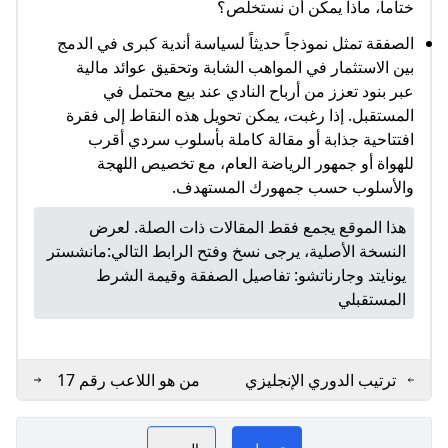
ختاماً، ماذا يمكن أن نستخلص؟
الصفقة تمثل نموذجاً حديثاً لسياسة أندية كبرى في الدمج
بين الاستثمار في المواهب الشابة وتحقيق عوائد مالية
عبر بنود تعزز من أرباح النادي عند بيع محتمل في
المستقبل. إذا رغبت، يمكن تحويل هذه النقاط إلى فقرة
افتتاحية جذابة أو مقالة كاملة بأسلوب سردي أقرب
للهواة أو جمهور الرياضة العام، مع تخصيص اللهجة
والأسلوب حسب جمهورك المستهدف.
هذا الموقع يجمع فقط المقالات ذات الصلة. لعرض
النسخة الأصلية، يرجى نسخ وفتح الرابط التالي:
مانشستر
يونايتد وجارناتشو: تفاصيل الصفقة وقيمة الشرط
المستقبلي
ترتيب الدوري الإنجليزي
من هو اللاعب رقم 17
الممتاز 2025: كل ما
في مانشستر يونايتد
منظمة مانشستر يونايتد غير
تحتاج معرفته
2025؟
تحميل
المزيد