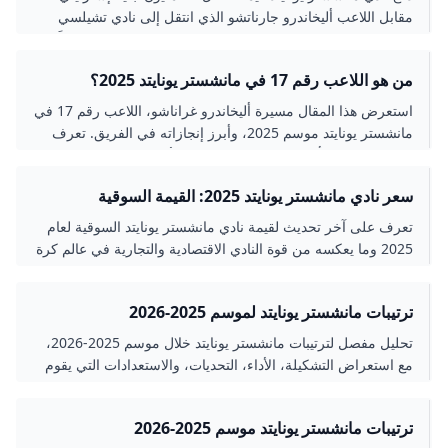
مقابل اللاعب أليخاندرو جارناتشو الذي انتقل إلى نادي تشيلسي
بعقد يمتد حتى 2032، مع بند نسبة 10% من إعادة بيعه مستقبلاً.
الصفقة تعتبر من أعلى الصفقات في تاريخ النادي وتبرز التحول في
من هو اللاعب رقم 17 في مانشستر يونايتد 2025؟
مسيرة اللاعب من أكاديمية يونايتد إلى نجم واعد في تشيلسي.
استعرض هذا المقال مسيرة أليخاندرو غراناشو، اللاعب رقم 17 في
مانشستر يونايتد موسم 2025، وأبرز إنجازاته في الفريق. تعرف
على إحصائياته، أهدافه الحاسمة وانتقاله الأخير لنادي تشيلسي، مع
أمثلة وبيانات تفصيلية عن أداءه.
سعر نادي مانشستر يونايتد 2025: القيمة السوقية
والتفاصيل
تعرف على آخر تحديث لقيمة نادي مانشستر يونايتد السوقية لعام
2025 وما يعكسه من قوة النادي الاقتصادية والتجارية في عالم كرة
القدم.
ترتيبات مانشستر يونايتد لموسم 2025-2026
تحليل مفصل لترتيبات مانشستر يونايتد خلال موسم 2025-2026،
مع استعراض التشكيلة، الأداء، التحديات، والاستعدادات التي يقوم
بها الفريق لإعادة بناء قوته ومنافسته في الدوري الإنجليزي الممتاز.
ترتيبات مانشستر يونايتد موسم 2025-2026