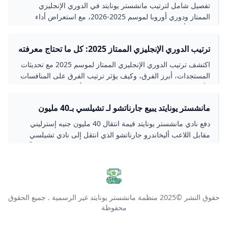
تفصيل شامل لترتيب مانشستر يونايتد في الدوري الإنجليزي
الممتاز ودوري أوروبا لموسم 2025-2026، مع استعراض أداء
الفريق، أبرز اللاعبين، والتحديات التي واجهها خلال الموسم.
ترتيب الدوري الإنجليزي الممتاز 2025: كل ما تحتاج معرفته
اكتشف ترتيب الدوري الإنجليزي الممتاز لموسم 2025 مع تحديثات
المستجدات، أبرز الفرق، وكيف يؤثر ترتيب الفرق على المنافسات
الأوروبية والهبوط. تعرف على نظام النقاط وأبرز اللحظات في
الموسم.
مانشستر يونايتد يبيع جارناتشو لـ تشيلسي بـ40 مليون
دفع نادي مانشستر يونايتد قيمة انتقال 40 مليون جنيه إسترليني
مقابل اللاعب أليخاندرو جارناتشو الذي انتقل إلى نادي تشيلسي
بعقد يمتد حتى 2032، مع بند نسبة 10% من إعادة بيعه مستقبلاً.
الصفقة تعتبر من أعلى الصفقات في تاريخ النادي وتبرز التحول في
مسيرة اللاعب من أكاديمية يونايتد إلى نجم واعد في تشيلسي.
حقوق النشر ©2025
منظمة مانشستر يونايتد غير الرسمية
. جميع الحقوق
محفوظة