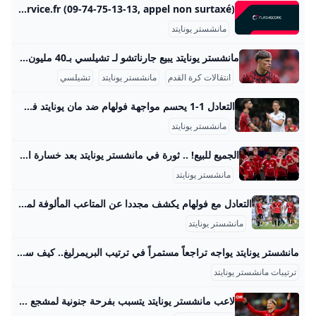
Manchester Utd live scores results fixtures Grimsby v Manchester United live Football England Manchester Utd page on Flashscore.com offers livescore, results, standings and match details (goal scorers, red cards, …). Retrouvez nos conseils sur www.joueurs-info-service.fr (09-74-75-13-13, appel non surtaxé) Manchester UtdStadium: Old Trafford (Manchester)Capacity: 75 635 SummaryNewsResultsFixturesStandingsTransfersSquad Retrouvez nos conseils sur www.joueurs-info-service.fr (09-74-75-13-13, appel non surtaxé)
مانشستر يونايتد
مانشستر يونايتد يبيع جارناتشو لـ تشيلسي بـ40 مليون نادي مانشستر يونايتد دفع حوالي 40 مليون جنيه إسترليني (ما يعادل تقريبًا 46.2 مليون يورو) مقابل انتقال اللاعب الأرجنتيني أليخاندرو جارناتشو إلى نادي تشيلسي، بالإضافة إلى بند يمنح مانشستر يونايتد 10% من قيمة إعادة بيعه مستقبلًا. تم توقيع العقود بين الناديين رسميًا، ووقع اللاعب عقدًا طويل الأمد مع تشيلسي يمتد حتى عام 2032، لسبع سنوات قادمة. الصفقة جاءت بعد مفاوضات طويلة تخللتها بعض الرفض من قبل مانشستر يونايتد للعرض الأول الذي قدمه تشيلسي، الذي كان يتضمّن مقترحًا بصفقة تبادلية، قبل أن يتم الاتفاق على القيمة المالية النهائية.
انتقالات كرة القدم
مانشستر يونايتد
تشيلسي
التعادل 1-1 يحسم مواجهة فولهام ضد مان يونايتد فى الدورى الإنجليزي.. فيديو - اليوم السابع ‘حسم التعادل الإيجابى 1-1 مواجهة فريق مانشستر يونايتد مع مضيفه فولهام، والتى أقيمت بينهما مساء اليوم الأحد، على ملعب “كرافن كوتيج”، ضمن منافسات الجولة الثانية من الدوري الإنجليزي الممتاز لموسم 2025-2026. ' التعادل 1-1 يحسم مواجهة فولهام ضد مان يونايتد فى الدورى الإنجليزي.. فيديو الأحد، 24 أغسطس 2025 08:29 مألتاي بايندير - شاو - ديليخت - لـيني يـورو - دورجـو - كاسـيمرو - برونو فـيرنانديز - ديالـو - كـونيا - ماونت - مبيومو.
مانشستر يونايتد
الجميع للبيع! .. ثورة في مانشستر يونايتد بعد خسارة الدوري الأوروبي والموسم الكارثي العربية Goal.com أفادت تقارير أن نادي مانشستر يونايتد قد عرض جميع لاعبيه للبيع قبل فتح سوق الانتقالات الصيفية
مانشستر يونايتد
التعادل مع فولهام يكشف مجددا عن المتاعب المألوفة لمانشستر يونايتد على رغم إنفاق مانشستر يونايتد أكثر من 200 مليون جنيه استرليني وتعيين روبن أموريم، لا تزال مشكلات الفريق قائمة، إذ فشل في فرض السيطرة وتعثر بالتعادل مع فولهام، مما يطرح تساؤلات حرجة عن خط الوسط والأسلوب التكتيكي المعتمد. الرئيسية » رياضة » التعادل مع فولهام يكشف مجددا عن المتاعب المألوفة لمانشستر يونايتد على رغم إنفاق مانشستر يونايتد أكثر من 200 مليون جنيه استرليني وتعيين روبن أموريم، لا تزال مشكلات الفريق قائمة، إذ فشل في فرض السيطرة وتعثر بالتعادل مع فولهام، مما يطرح تساؤلات حرجة عن خط الوسط والأسلوب التكتيكي المعتمد.
مانشستر يونايتد
مانشستر يونايتد يواجه تراجعاً مستمراً في ترتيب البريمرليغ.. كيف سيؤثر ذلك على الفريق؟ - موقع رادار برونو فرنانديز يضيع ركلة جزاء في مباراة مانشستر وفولهام ويؤجل حسم النتيجة حتى الشوط الثاني حيث شهد اللقاء هدفًا عكسيًا وتعادل مثيرًا بين الفريقين ابراهيم المحلاويUpdated on تصنيفرياضة تابع أيضاًموعد مباراة بيراميدز ومودرن سبورت في الدوري والقناة الناقلة.. تفاصيل المشاهدة الآن برونو فرنانديز قائد مانشستر يونايتد أضاع فرصة التقدم لفريقه عند تسديد ركلة جزاء في الدقيقة 37، بعدما رفع الكرة فوق عارضة المرمى، ما أبقى النتيجة متعادلة سلبياً حتى نهاية الشوط الأول؛ هذا الحدث كان محور حديث المباراة لأنها تأثرت كثيراً بعدم استغلال مثل هذه الفرصة الحاسمة.
ترتيبات مانشستر يونايتد
لاعب مانشستر يونايتد يتسبب بفرحة جنونية لمشجع المنافس.. ماذا فعل؟ تسبب أليخاندرو غارناتشو، لاعب نادي مانشستر يونايتد، بفرحة &quot;جنونية&quot; لمشجع نادي فولهام، في أعقاب مواجهة الفريقين على أرض ملعب الأخير، السبت، وضمن منافسات الدوري الإنجليزي الممتاز (البريميرليغ). رياضةنشرالسبت، 04 نوفمبر / تشرين الثاني 20231 min قراءة